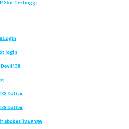
P Slot Tertinggi
8 Login
ot login
 Devil138
ot
138 Daftar
138 Daftar
้า sbobet ใหม่ล่าสุด