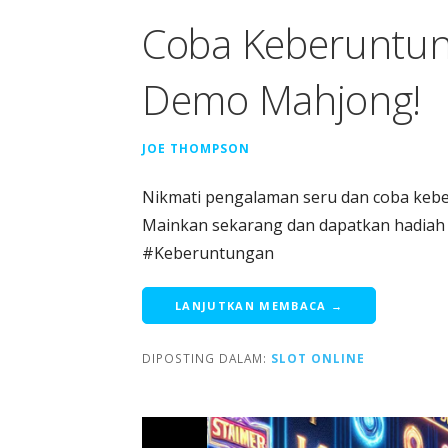
Coba Keberuntu
Demo Mahjong!
JOE THOMPSON
Nikmati pengalaman seru dan coba ke
Mainkan sekarang dan dapatkan hadiah
#Keberuntungan
LANJUTKAN MEMBACA →
DIPOSTING DALAM:
SLOT ONLINE