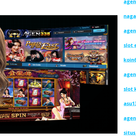
agen
naga
agen
slot
koin
agen
slot 
asu1
agen
situs