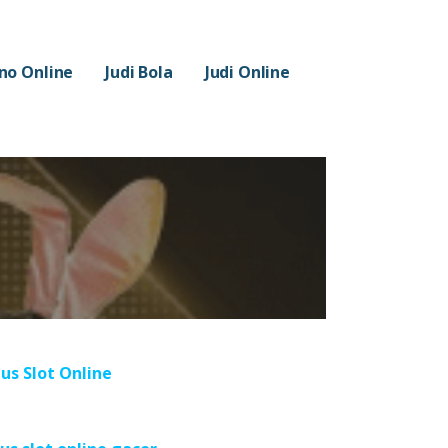
no Online
Judi Bola
Judi Online
tus Slot Online