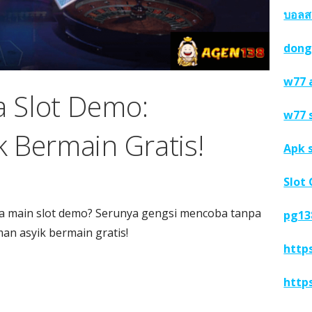
บอลส
dong
w77 
 Slot Demo:
w77 
 Bermain Gratis!
Apk 
Slot 
oba main slot demo? Serunya gengsi mencoba tanpa
pg13
man asyik bermain gratis!
http
http