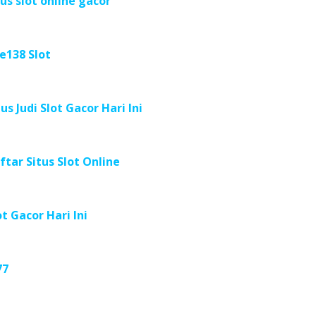
tus slot online gacor
re138 Slot
tus Judi Slot Gacor Hari Ini
ftar Situs Slot Online
ot Gacor Hari Ini
77