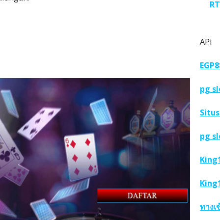
RT
APi
EGP8
pg sl
Situs
pg sl
King
King
ทางเข