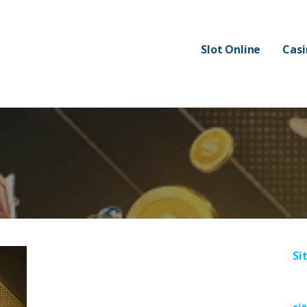
Slot Online
Casi
Si