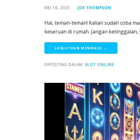
MEI 18, 2025
JOE THOMPSON
Hai, teman-teman! Kalian sudah coba main
keseruan di rumah. Jangan ketinggalan,
LANJUTKAN MEMBACA →
DIPOSTING DALAM:
SLOT ONLINE