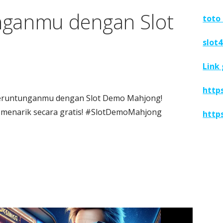
nganmu dengan Slot
toto
slot
Link
http
beruntunganmu dengan Slot Demo Mahjong!
 menarik secara gratis! #SlotDemoMahjong
http