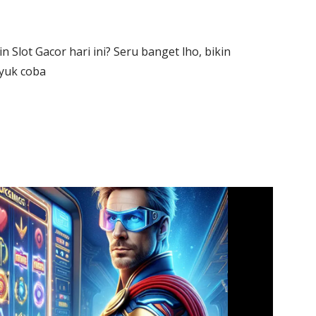
 Slot Gacor hari ini? Seru banget lho, bikin
 yuk coba