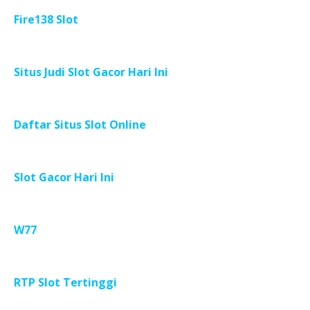
o
Fire138 Slot
s
Situs Judi Slot Gacor Hari Ini
Daftar Situs Slot Online
Slot Gacor Hari Ini
W77
RTP Slot Tertinggi