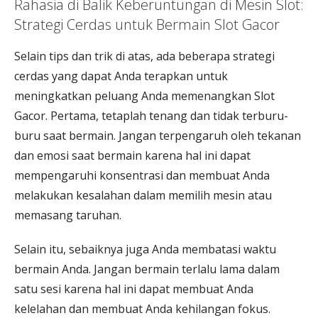
Rahasia di Balik Keberuntungan di Mesin Slot:
Strategi Cerdas untuk Bermain Slot Gacor
Selain tips dan trik di atas, ada beberapa strategi
cerdas yang dapat Anda terapkan untuk
meningkatkan peluang Anda memenangkan Slot
Gacor. Pertama, tetaplah tenang dan tidak terburu-
buru saat bermain. Jangan terpengaruh oleh tekanan
dan emosi saat bermain karena hal ini dapat
mempengaruhi konsentrasi dan membuat Anda
melakukan kesalahan dalam memilih mesin atau
memasang taruhan.
Selain itu, sebaiknya juga Anda membatasi waktu
bermain Anda. Jangan bermain terlalu lama dalam
satu sesi karena hal ini dapat membuat Anda
kelelahan dan membuat Anda kehilangan fokus.