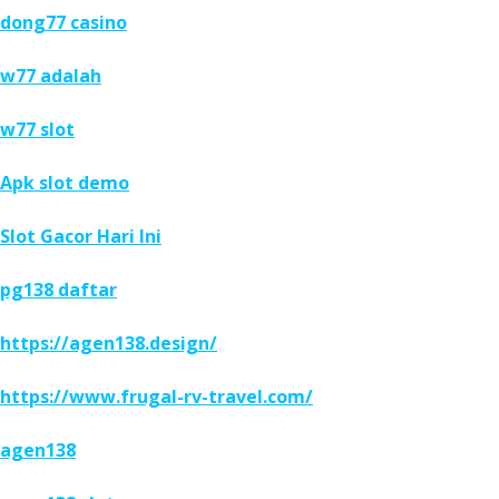
dong77 casino
w77 adalah
w77 slot
Apk slot demo
Slot Gacor Hari Ini
pg138 daftar
https://agen138.design/
https://www.frugal-rv-travel.com/
agen138