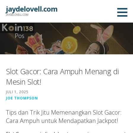
L
jaydelovell.com
a
JAYDELOVELL.COM
n
g
Pos
s
u
n
g
Slot Gacor: Cara Ampuh Menang di
k
e
Mesin Slot!
k
JULI 1, 2025
o
JOE THOMPSON
n
Tips dan Trik Jitu Memenangkan Slot Gacor:
t
Cara Ampuh untuk Mendapatkan Jackpot!
e
n