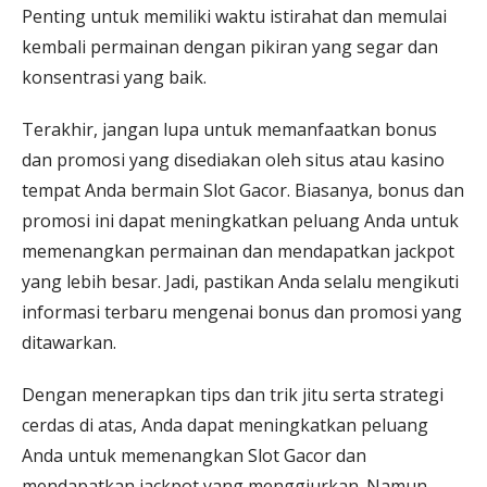
Penting untuk memiliki waktu istirahat dan memulai
kembali permainan dengan pikiran yang segar dan
konsentrasi yang baik.
Terakhir, jangan lupa untuk memanfaatkan bonus
dan promosi yang disediakan oleh situs atau kasino
tempat Anda bermain Slot Gacor. Biasanya, bonus dan
promosi ini dapat meningkatkan peluang Anda untuk
memenangkan permainan dan mendapatkan jackpot
yang lebih besar. Jadi, pastikan Anda selalu mengikuti
informasi terbaru mengenai bonus dan promosi yang
ditawarkan.
Dengan menerapkan tips dan trik jitu serta strategi
cerdas di atas, Anda dapat meningkatkan peluang
Anda untuk memenangkan Slot Gacor dan
mendapatkan jackpot yang menggiurkan. Namun,