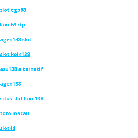
slot egp88
koin69 rtp
agen138 slot
slot koin138
asu138 alternatif
agen138
situs slot koin138
toto macau
slot4d