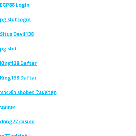
EGP88 Login
pg slot login
Situs Devil138
pg slot
King138 Daftar
King138 Daftar
ทางเข้า sbobet ใหม่ล่าสุด
บอลสด
dong77 casino
w77 adalah