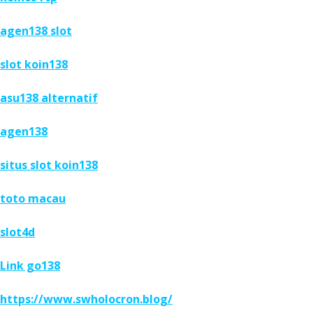
agen138 slot
slot koin138
asu138 alternatif
agen138
situs slot koin138
toto macau
slot4d
Link go138
https://www.swholocron.blog/