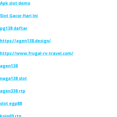
Apk slot demo
Slot Gacor Hari Ini
pg138 daftar
https://agen138.design/
https://www.frugal-rv-travel.com/
agen138
naga138 slot
agen338 rtp
slot egp88
koin69 rtp