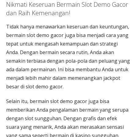
Nikmati Keseruan Bermain Slot Demo Gacor
dan Raih Kemenangan!
Tidak hanya menawarkan keseruan dan keuntungan,
bermain slot demo gacor juga bisa menjadi cara yang
tepat untuk mengasah kemampuan dan strategi
Anda. Dengan bermain secara rutin, Anda akan
semakin terbiasa dengan pola-pola dan peluang yang
ada dalam permainan. Ini bisa membantu Anda untuk
menjadi lebih mahir dalam memenangkan jackpot
besar di slot demo gacor.
Selain itu, bermain slot demo gacor juga bisa
memberikan Anda pengalaman bermain yang serupa
dengan slot sungguhan. Dengan grafis dan efek
suara yang menarik, Anda akan merasakan sensasi
yang sama seperti bermain di kasino sungguhan.