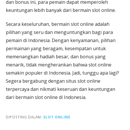
dan bonus ini, para pemain dapat memperoleh
keuntungan lebih banyak dari bermain slot online.
Secara keseluruhan, bermain slot online adalah
pilihan yang seru dan menguntungkan bagi para
pemain di Indonesia. Dengan kenyamanan, pilihan
permainan yang beragam, kesempatan untuk
memenangkan hadiah besar, dan bonus yang
menarik, tidak mengherankan bahwa slot online
semakin populer di Indonesia. Jadi, tunggu apa lagi?
Segera bergabung dengan situs slot online
terpercaya dan nikmati keseruan dan keuntungan
dari bermain slot online di Indonesia.
DIPOSTING DALAM:
SLOT ONLINE