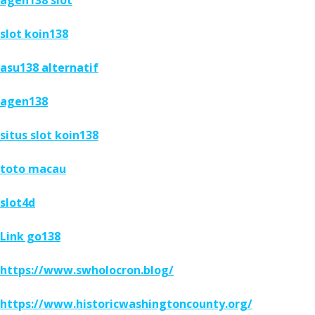
slot koin138
asu138 alternatif
agen138
situs slot koin138
toto macau
slot4d
Link go138
https://www.swholocron.blog/
https://www.historicwashingtoncounty.org/