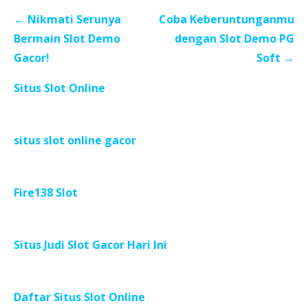
N
← Nikmati Serunya
Coba Keberuntunganmu
a
Bermain Slot Demo
dengan Slot Demo PG
v
Gacor!
Soft →
i
Situs Slot Online
g
a
s
situs slot online gacor
i
p
o
Fire138 Slot
s
Situs Judi Slot Gacor Hari Ini
Daftar Situs Slot Online