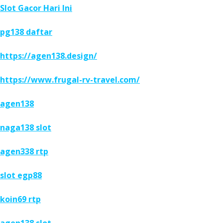
Slot Gacor Hari Ini
pg138 daftar
https://agen138.design/
https://www.frugal-rv-travel.com/
agen138
naga138 slot
agen338 rtp
slot egp88
koin69 rtp
agen138 slot