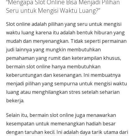
“Mengapa Slot Online Bisa Menjadi Pilihan
Seru untuk Mengisi Waktu Luang?”
Slot online adalah pilihan yang seru untuk mengisi
waktu luang karena itu adalah bentuk hiburan yang
mudah dan menyenangkan. Tidak seperti permainan
judi lainnya yang mungkin membutuhkan
pemahaman yang rumit dan keterampilan khusus,
bermain slot online hanya membutuhkan
keberuntungan dan kesenangan. Ini membuatnya
menjadi pilihan yang sempurna untuk mengisi waktu
luang atau menghilangkan stres setelah seharian
bekerja.
Selain itu, bermain slot online juga menawarkan
kesempatan untuk memenangkan hadiah besar
dengan taruhan kecil. Ini adalah daya tarik utama dari