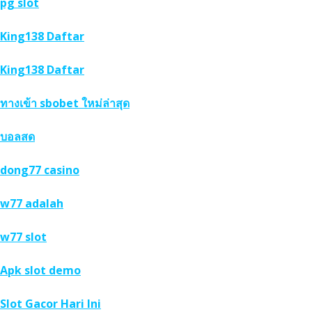
pg slot
King138 Daftar
King138 Daftar
ทางเข้า sbobet ใหม่ล่าสุด
บอลสด
dong77 casino
w77 adalah
w77 slot
Apk slot demo
Slot Gacor Hari Ini