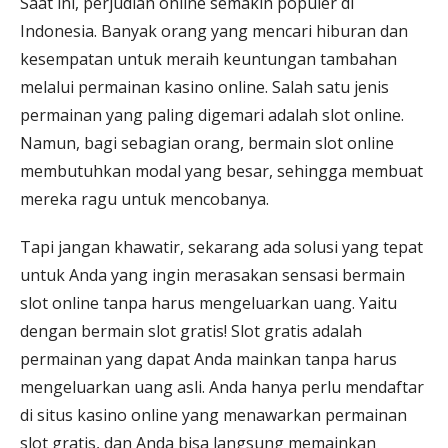
Saat ini, perjudian online semakin populer di
Indonesia. Banyak orang yang mencari hiburan dan
kesempatan untuk meraih keuntungan tambahan
melalui permainan kasino online. Salah satu jenis
permainan yang paling digemari adalah slot online.
Namun, bagi sebagian orang, bermain slot online
membutuhkan modal yang besar, sehingga membuat
mereka ragu untuk mencobanya.
Tapi jangan khawatir, sekarang ada solusi yang tepat
untuk Anda yang ingin merasakan sensasi bermain
slot online tanpa harus mengeluarkan uang. Yaitu
dengan bermain slot gratis! Slot gratis adalah
permainan yang dapat Anda mainkan tanpa harus
mengeluarkan uang asli. Anda hanya perlu mendaftar
di situs kasino online yang menawarkan permainan
slot gratis, dan Anda bisa langsung memainkan