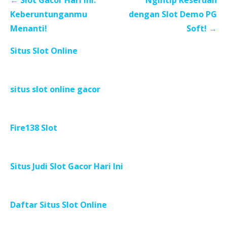
a
Keberuntunganmu
dengan Slot Demo PG
v
Menanti!
Soft! →
i
Situs Slot Online
g
a
s
situs slot online gacor
i
p
o
Fire138 Slot
s
Situs Judi Slot Gacor Hari Ini
Daftar Situs Slot Online