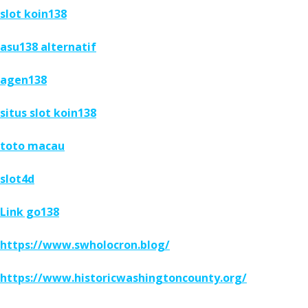
slot koin138
asu138 alternatif
agen138
situs slot koin138
toto macau
slot4d
Link go138
https://www.swholocron.blog/
https://www.historicwashingtoncounty.org/