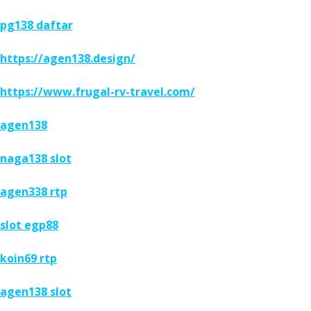
pg138 daftar
https://agen138.design/
https://www.frugal-rv-travel.com/
agen138
naga138 slot
agen338 rtp
slot egp88
koin69 rtp
agen138 slot