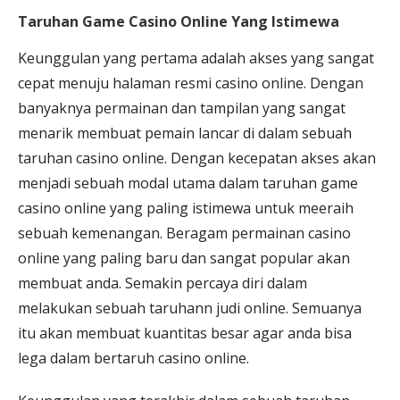
Taruhan Game Casino Online Yang Istimewa
Keunggulan yang pertama adalah akses yang sangat
cepat menuju halaman resmi casino online. Dengan
banyaknya permainan dan tampilan yang sangat
menarik membuat pemain lancar di dalam sebuah
taruhan casino online. Dengan kecepatan akses akan
menjadi sebuah modal utama dalam taruhan game
casino online yang paling istimewa untuk meeraih
sebuah kemenangan. Beragam permainan casino
online yang paling baru dan sangat popular akan
membuat anda. Semakin percaya diri dalam
melakukan sebuah taruhann judi online. Semuanya
itu akan membuat kuantitas besar agar anda bisa
lega dalam bertaruh casino online.