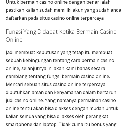
Untuk bermain casino online dengan benar ialah
pastikan kalian sudah memiliki akun yang sudah anda
daftarkan pada situs casino online terpercaya.
Fungsi Yang Didapat Ketika Bermain Casino
Online
Jadi membuat keputusan yang tetap itu membuat
sebuah kebingungan tentang cara bermain casino
online, selanjutnya ini akan kami bahas secara
gamblang tentang fungsi bermain casino online.
Mencari sebuah situs casino online terpercaya
dibutuhkan aman dan kenyamanan dalam bertaruh
judi casino online. Yang namanya permainan casino
online tentu akan bisa diakses dengan mudah untuk
kalian semua yang bisa di akses oleh perangkat
smartphone dan laptop. Tidak cuma itu bonus yang