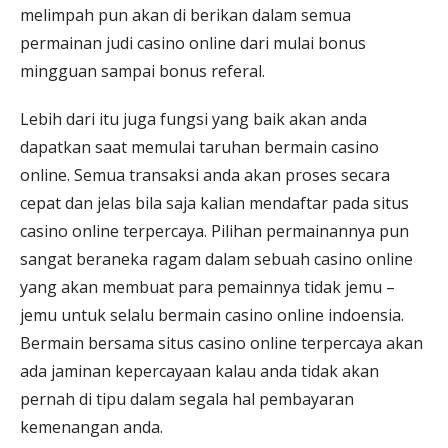
melimpah pun akan di berikan dalam semua
permainan judi casino online dari mulai bonus
mingguan sampai bonus referal.
Lebih dari itu juga fungsi yang baik akan anda
dapatkan saat memulai taruhan bermain casino
online. Semua transaksi anda akan proses secara
cepat dan jelas bila saja kalian mendaftar pada situs
casino online terpercaya. Pilihan permainannya pun
sangat beraneka ragam dalam sebuah casino online
yang akan membuat para pemainnya tidak jemu –
jemu untuk selalu bermain casino online indoensia.
Bermain bersama situs casino online terpercaya akan
ada jaminan kepercayaan kalau anda tidak akan
pernah di tipu dalam segala hal pembayaran
kemenangan anda.