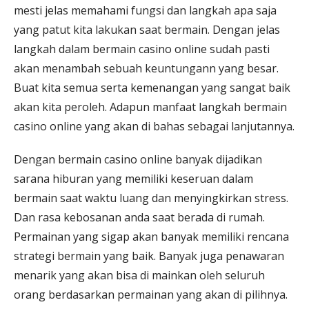
mesti jelas memahami fungsi dan langkah apa saja
yang patut kita lakukan saat bermain. Dengan jelas
langkah dalam bermain casino online sudah pasti
akan menambah sebuah keuntungann yang besar.
Buat kita semua serta kemenangan yang sangat baik
akan kita peroleh. Adapun manfaat langkah bermain
casino online yang akan di bahas sebagai lanjutannya.
Dengan bermain casino online banyak dijadikan
sarana hiburan yang memiliki keseruan dalam
bermain saat waktu luang dan menyingkirkan stress.
Dan rasa kebosanan anda saat berada di rumah.
Permainan yang sigap akan banyak memiliki rencana
strategi bermain yang baik. Banyak juga penawaran
menarik yang akan bisa di mainkan oleh seluruh
orang berdasarkan permainan yang akan di pilihnya.