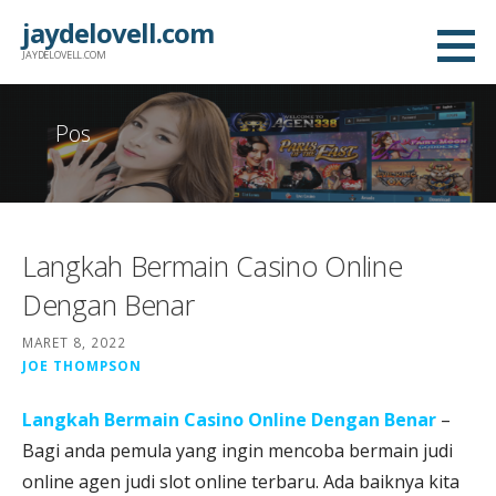
L
jaydelovell.com
a
JAYDELOVELL.COM
n
g
Pos
s
u
n
g
Langkah Bermain Casino Online
k
e
Dengan Benar
k
MARET 8, 2022
o
JOE THOMPSON
n
t
Langkah Bermain Casino Online Dengan Benar
–
e
Bagi anda pemula yang ingin mencoba bermain judi
n
online agen judi slot online terbaru. Ada baiknya kita