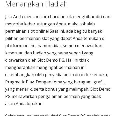
Menangkan Hadiah
Jika Anda mencari cara baru untuk menghibur diri dan
mencoba keberuntungan Anda, maka cobalah
permainan slot online! Saat ini, ada begitu banyak
pilihan permainan slot yang dapat Anda temukan di
platform online, namun tidak semua menawarkan
keseruan dan hadiah yang sama seperti yang
ditawarkan oleh Slot Demo PG. Hal ini tidak
mengherankan mengingat permainan ini
dikembangkan oleh penyedia permainan terkemuka,
Pragmatic Play. Dengan tema yang beragam, grafis
yang menarik, serta bonus yang melimpah, Slot Demo
PG menawarkan pengalaman bermain yang tidak
akan Anda lupakan.
Salah satu hal menarik dari Slot Demo PG adalah Anda