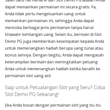
dapat memainkan permainan ini secara gratis. Ya,
Anda tidak perlu mengeluarkan uang untuk
memainkan permainan ini, sehingga Anda dapat
mencoba berbagai jenis permainan tanpa harus
khawatir kehilangan uang. Selain itu, bermain di Slot
Demo PG juga memberikan kesempatan kepada Anda
untuk memenangkan hadiah berupa uang tunai atau
bonus lainnya. Dengan begitu, Anda dapat mengasah
keterampilan bermain dan meningkatkan peluang
Anda untuk memenangkan hadiah ketika beralih ke
permainan slot uang asli.
Siap untuk Petualangan Slot yang Seru? Coba
Slot Demo PG Sekarang!
Jika Anda bosan dengan permainan slot yang itu-itu