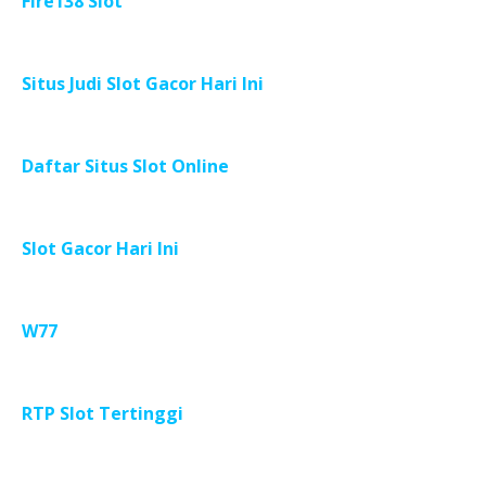
Fire138 Slot
Situs Judi Slot Gacor Hari Ini
Daftar Situs Slot Online
Slot Gacor Hari Ini
W77
RTP Slot Tertinggi