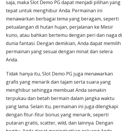
saja, maka Slot Demo PG dapat menjadi pilihan yang
tepat untuk menghibur Anda. Permainan ini
menawarkan berbagai tema yang beragam, seperti
petualangan di hutan hujan, perjalanan ke Mesir
kuno, atau bahkan bertemu dengan peri dan naga di
dunia fantasi. Dengan demikian, Anda dapat memilih
permainan yang sesuai dengan minat dan selera
Anda.
Tidak hanya itu, Slot Demo PG juga menawarkan
grafis yang menarik dan tajam serta suara yang
menghibur sehingga membuat Anda semakin
terpukau dan betah bermain dalam jangka waktu
yang lama. Selain itu, permainan ini juga dilengkapi
dengan fitur-fitur bonus yang menarik, seperti
putaran gratis, scatter, wild, dan lainnya. Dengan
begitu, Anda dapat meningkatkan peluang Anda