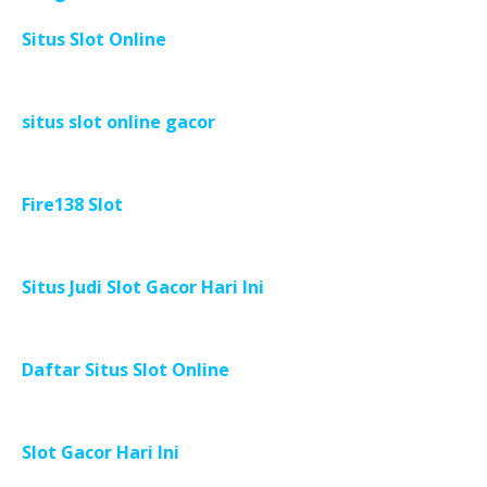
i
Situs Slot Online
g
a
s
situs slot online gacor
i
p
o
Fire138 Slot
s
Situs Judi Slot Gacor Hari Ini
Daftar Situs Slot Online
Slot Gacor Hari Ini