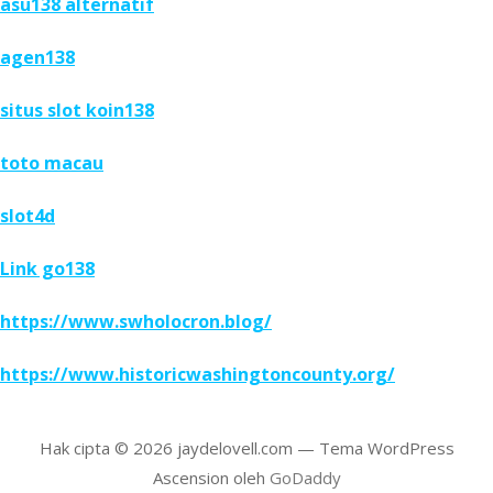
asu138 alternatif
agen138
situs slot koin138
toto macau
slot4d
Link go138
https://www.swholocron.blog/
https://www.historicwashingtoncounty.org/
Hak cipta © 2026 jaydelovell.com — Tema WordPress
Ascension oleh
GoDaddy