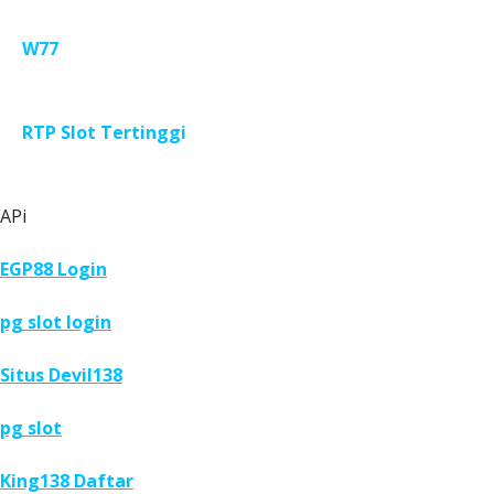
W77
RTP Slot Tertinggi
APi
EGP88 Login
pg slot login
Situs Devil138
pg slot
King138 Daftar