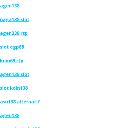
agen138
naga138 slot
agen338 rtp
slot egp88
koin69 rtp
agen138 slot
slot koin138
asu138 alternatif
agen138