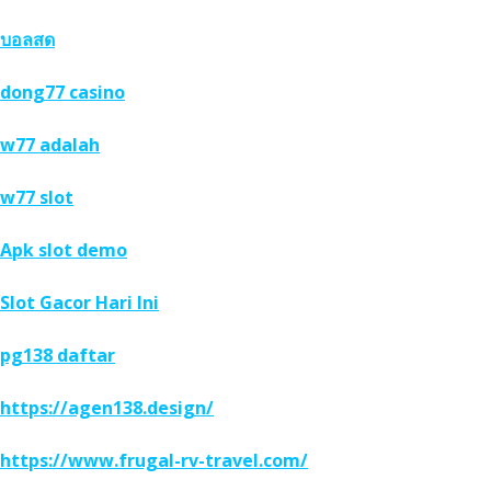
บอลสด
dong77 casino
w77 adalah
w77 slot
Apk slot demo
Slot Gacor Hari Ini
pg138 daftar
https://agen138.design/
https://www.frugal-rv-travel.com/