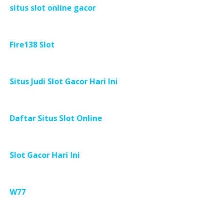
s
situs slot online gacor
i
p
o
Fire138 Slot
s
Situs Judi Slot Gacor Hari Ini
Daftar Situs Slot Online
Slot Gacor Hari Ini
W77