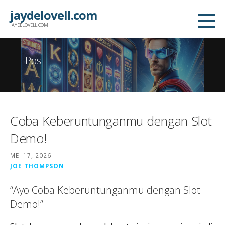
L
jaydelovell.com
a
JAYDELOVELL.COM
n
g
Pos
s
u
n
g
Coba Keberuntunganmu dengan Slot
k
e
Demo!
k
MEI 17, 2026
o
JOE THOMPSON
n
“Ayo Coba Keberuntunganmu dengan Slot
t
Demo!”
e
n