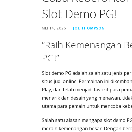
Slot Demo PG!
MEI 14, 2026
JOE THOMPSON
“Raih Kemenangan B
PG!”
Slot demo PG adalah salah satu jenis pe
situs judi online. Permainan ini dikemb
Play, dan telah menjadi favorit para pem
menarik dan desain yang menawan, tidak 
utama para pemain untuk mencoba keb
Salah satu alasan mengapa slot demo P
meraih kemenangan besar. Dengan berbag