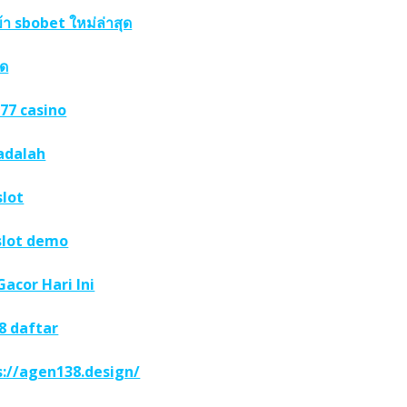
้า sbobet ใหม่ล่าสุด
ด
77 casino
adalah
slot
slot demo
Gacor Hari Ini
8 daftar
s://agen138.design/