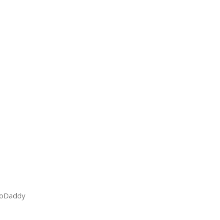
oDaddy