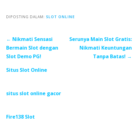
DIPOSTING DALAM:
SLOT ONLINE
N
← Nikmati Sensasi
Serunya Main Slot Gratis:
a
Bermain Slot dengan
Nikmati Keuntungan
v
Slot Demo PG!
Tanpa Batas! →
i
Situs Slot Online
g
a
s
situs slot online gacor
i
p
o
Fire138 Slot
s