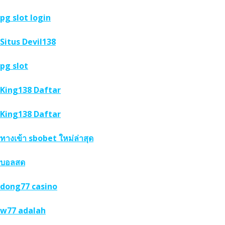
pg slot login
Situs Devil138
pg slot
King138 Daftar
King138 Daftar
ทางเข้า sbobet ใหม่ล่าสุด
บอลสด
dong77 casino
w77 adalah