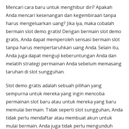
Mencari cara baru untuk menghibur diri? Apakah
Anda mencari kesenangan dan kegembiraan tanpa
harus mengeluarkan uang? Jika iya, maka cobalah
bermain slot demo gratis! Dengan bermain slot demo
gratis, Anda dapat memperoleh sensasi bermain slot
tanpa harus mempertaruhkan uang Anda. Selain itu,
Anda juga dapat menguji keberuntungan Anda dan
melatih strategi permainan Anda sebelum memasang
taruhan di slot sungguhan.
Slot demo gratis adalah sebuah pilihan yang
sempurna untuk mereka yang ingin mencoba
permainan slot baru atau untuk mereka yang baru
memulai bermain. Tidak seperti slot sungguhan, Anda
tidak perlu mendaftar atau membuat akun untuk
mulai bermain. Anda juga tidak perlu mengunduh