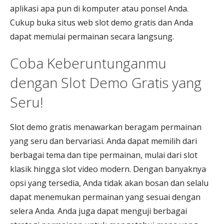
aplikasi apa pun di komputer atau ponsel Anda.
Cukup buka situs web slot demo gratis dan Anda
dapat memulai permainan secara langsung.
Coba Keberuntunganmu
dengan Slot Demo Gratis yang
Seru!
Slot demo gratis menawarkan beragam permainan
yang seru dan bervariasi. Anda dapat memilih dari
berbagai tema dan tipe permainan, mulai dari slot
klasik hingga slot video modern. Dengan banyaknya
opsi yang tersedia, Anda tidak akan bosan dan selalu
dapat menemukan permainan yang sesuai dengan
selera Anda. Anda juga dapat menguji berbagai