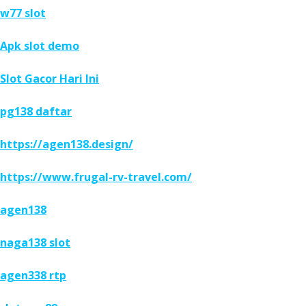
w77 slot
Apk slot demo
Slot Gacor Hari Ini
pg138 daftar
https://agen138.design/
https://www.frugal-rv-travel.com/
agen138
naga138 slot
agen338 rtp