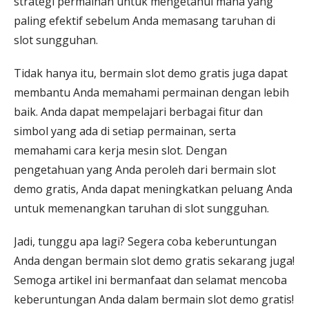
strategi permainan untuk mengetahui mana yang
paling efektif sebelum Anda memasang taruhan di
slot sungguhan.
Tidak hanya itu, bermain slot demo gratis juga dapat
membantu Anda memahami permainan dengan lebih
baik. Anda dapat mempelajari berbagai fitur dan
simbol yang ada di setiap permainan, serta
memahami cara kerja mesin slot. Dengan
pengetahuan yang Anda peroleh dari bermain slot
demo gratis, Anda dapat meningkatkan peluang Anda
untuk memenangkan taruhan di slot sungguhan.
Jadi, tunggu apa lagi? Segera coba keberuntungan
Anda dengan bermain slot demo gratis sekarang juga!
Semoga artikel ini bermanfaat dan selamat mencoba
keberuntungan Anda dalam bermain slot demo gratis!