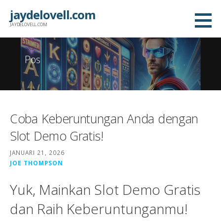
L
jaydelovell.com
a
JAYDELOVELL.COM
n
g
Pos
s
u
n
g
Coba Keberuntungan Anda dengan
k
e
Slot Demo Gratis!
k
JANUARI 21, 2026
o
JOE THOMPSON
n
Yuk, Mainkan Slot Demo Gratis
t
e
dan Raih Keberuntunganmu!
n