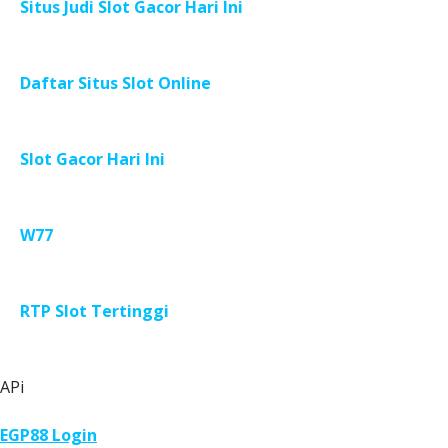
Situs Judi Slot Gacor Hari Ini
Daftar Situs Slot Online
Slot Gacor Hari Ini
W77
RTP Slot Tertinggi
APi
EGP88 Login