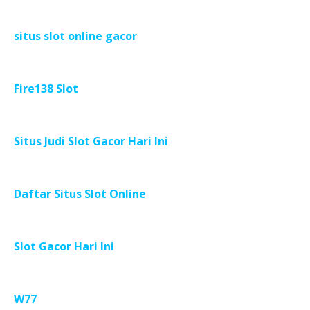
s
i
situs slot online gacor
p
o
s
Fire138 Slot
Situs Judi Slot Gacor Hari Ini
Daftar Situs Slot Online
Slot Gacor Hari Ini
W77