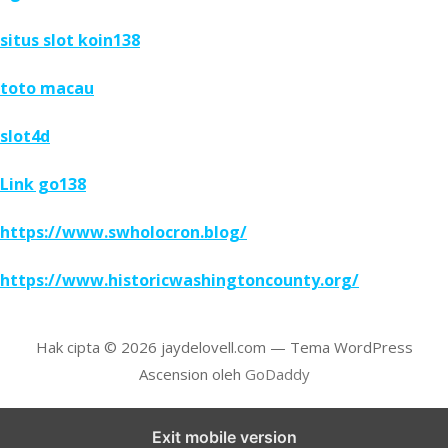
situs slot koin138
toto macau
slot4d
Link go138
https://www.swholocron.blog/
https://www.historicwashingtoncounty.org/
Hak cipta © 2026 jaydelovell.com — Tema WordPress
Ascension oleh
GoDaddy
Exit mobile version