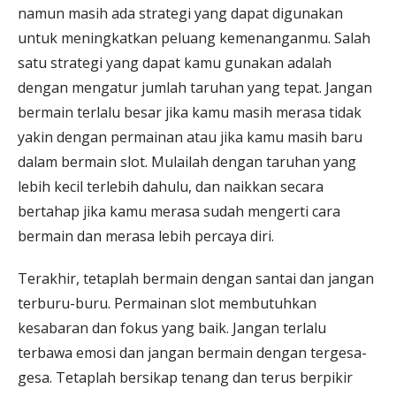
namun masih ada strategi yang dapat digunakan
untuk meningkatkan peluang kemenanganmu. Salah
satu strategi yang dapat kamu gunakan adalah
dengan mengatur jumlah taruhan yang tepat. Jangan
bermain terlalu besar jika kamu masih merasa tidak
yakin dengan permainan atau jika kamu masih baru
dalam bermain slot. Mulailah dengan taruhan yang
lebih kecil terlebih dahulu, dan naikkan secara
bertahap jika kamu merasa sudah mengerti cara
bermain dan merasa lebih percaya diri.
Terakhir, tetaplah bermain dengan santai dan jangan
terburu-buru. Permainan slot membutuhkan
kesabaran dan fokus yang baik. Jangan terlalu
terbawa emosi dan jangan bermain dengan tergesa-
gesa. Tetaplah bersikap tenang dan terus berpikir