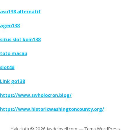
asu138 alternatif
agen138
situs slot koin138
toto macau
slot4d
Link go138
https://www.swholocron.blog/
https://www.historicwashingtoncounty.org/
Hak cipta © 2026 jaydelovell.com — Tema WordPress