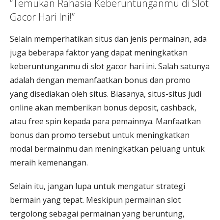
“Temukan Rahasia Keberuntunganmu di Slot
Gacor Hari Ini!”
Selain memperhatikan situs dan jenis permainan, ada
juga beberapa faktor yang dapat meningkatkan
keberuntunganmu di slot gacor hari ini. Salah satunya
adalah dengan memanfaatkan bonus dan promo
yang disediakan oleh situs. Biasanya, situs-situs judi
online akan memberikan bonus deposit, cashback,
atau free spin kepada para pemainnya. Manfaatkan
bonus dan promo tersebut untuk meningkatkan
modal bermainmu dan meningkatkan peluang untuk
meraih kemenangan.
Selain itu, jangan lupa untuk mengatur strategi
bermain yang tepat. Meskipun permainan slot
tergolong sebagai permainan yang beruntung,