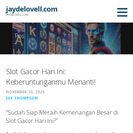
L
jaydelovell.com
a
JAYDELOVELL.COM
n
g
Pos
s
u
n
g
Slot Gacor Hari Ini:
k
e
Keberuntunganmu Menanti!
k
NOVEMBER 20, 2025
o
JOE THOMPSON
n
“Sudah Siap Meraih Kemenangan Besar di
t
Slot Gacor Hari Ini?”
e
n