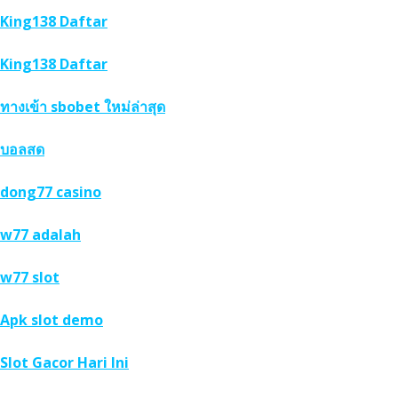
King138 Daftar
King138 Daftar
ทางเข้า sbobet ใหม่ล่าสุด
บอลสด
dong77 casino
w77 adalah
w77 slot
Apk slot demo
Slot Gacor Hari Ini