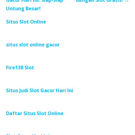
v
Untung Besar!
i
Situs Slot Online
g
a
s
situs slot online gacor
i
p
o
Fire138 Slot
s
Situs Judi Slot Gacor Hari Ini
Daftar Situs Slot Online