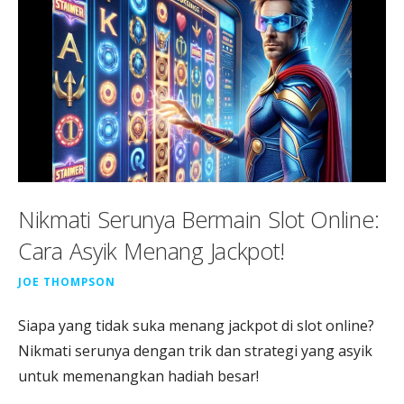
Nikmati Serunya Bermain Slot Online:
Cara Asyik Menang Jackpot!
JOE THOMPSON
Siapa yang tidak suka menang jackpot di slot online?
Nikmati serunya dengan trik dan strategi yang asyik
untuk memenangkan hadiah besar!