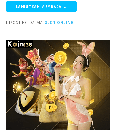
LANJUTKAN MEMBACA →
DIPOSTING DALAM:
SLOT ONLINE