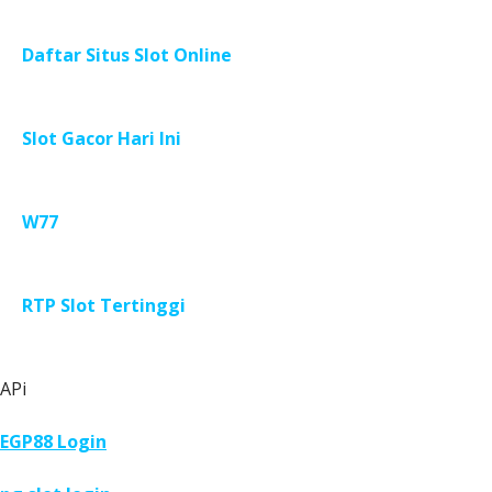
Daftar Situs Slot Online
Slot Gacor Hari Ini
W77
RTP Slot Tertinggi
APi
EGP88 Login