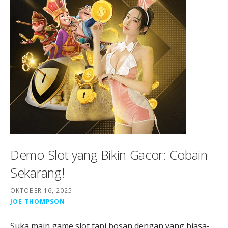
Demo Slot yang Bikin Gacor: Cobain
Sekarang!
OKTOBER 16, 2025
JOE THOMPSON
Suka main game slot tapi bosan dengan yang biasa-