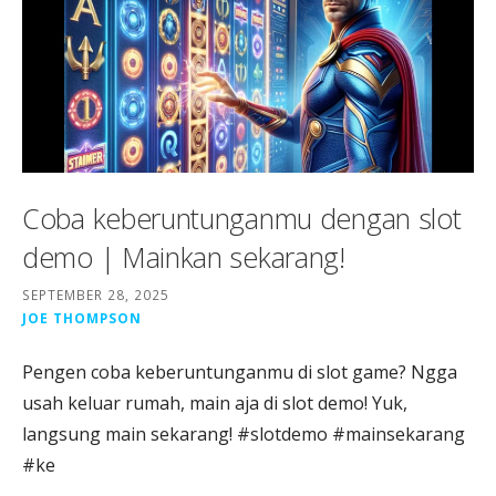
Coba keberuntunganmu dengan slot
demo | Mainkan sekarang!
SEPTEMBER 28, 2025
JOE THOMPSON
Pengen coba keberuntunganmu di slot game? Ngga
usah keluar rumah, main aja di slot demo! Yuk,
langsung main sekarang! #slotdemo #mainsekarang
#ke