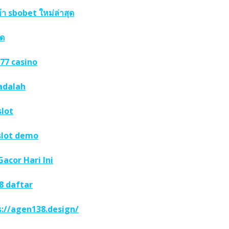
้า sbobet ใหม่ล่าสุด
ด
77 casino
adalah
slot
slot demo
Gacor Hari Ini
8 daftar
s://agen138.design/