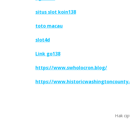
s
situs slot koin138
i
toto macau
p
slot4d
o
Link go138
s
https://www.swholocron.blog/
https://www.historicwashingtoncounty.
Hak ci