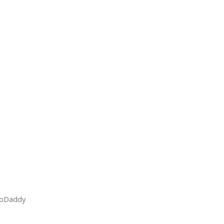
oDaddy