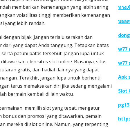
rendah memberikan kemenangan yang lebih sering
ทางเข
edangkan volatilitas tinggi memberikan kemenangan
บอลส
i yang lebih rendah.
dong
l dengan bijak. Jangan terlalu serakah dan
r dari yang dapat Anda tanggung. Tetapkan batas
w77 
serta patuhi batas tersebut. Jangan lupa untuk
awarkan oleh situs slot online. Biasanya, situs
w77 
utaran gratis, dan hadiah lainnya yang dapat
Apk 
ngan. Terakhir, jangan lupa untuk berhenti
angan terus memaksakan diri jika sedang mengalami
Slot 
lah bermain kembali di lain waktu.
pg13
ermainan, memilih slot yang tepat, mengatur
n bonus dan promosi yang ditawarkan, pemain
http
 mereka di slot online. Namun, yang terpenting